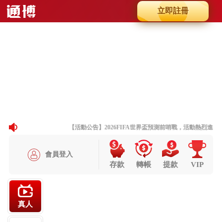
立即註冊
Slide 8 of 8
Previous
Next
【活動公告】2026FIFA世界盃預測前哨戰，活動熱烈進行
會員登入
存款
轉帳
提款
VIP
真人