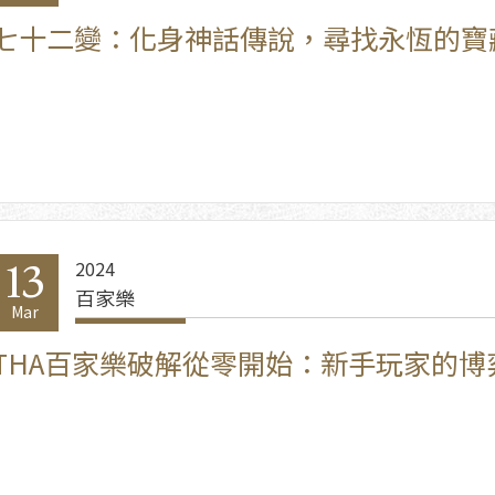
七十二變：化身神話傳說，尋找永恆的寶
13
2024
百家樂
Mar
THA百家樂破解從零開始：新手玩家的博