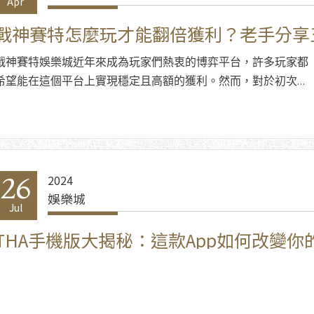
Apr
戰神賽特怎麼玩才能翻倍獲利？老手分享
輸！
戰神賽特娛樂城近年來成為玩家們熱衷的博弈平台，許多玩家都
希望能在這個平台上實現穩定且高額的獲利。然而，對於初次接
觸的玩家來說，戰神賽特怎麼玩才可以最大化收益，成為一個值
得關注的問題。今天，我們將分享五大必勝技巧，幫助各位玩家
在戰神賽特娛樂城中實現翻倍獲利。錯過這些技巧，可能會讓你
錯失一個重要的賺錢機會！
26
2024
娛樂城
Jul
THA手機版大揭秘：這款App如何改變你