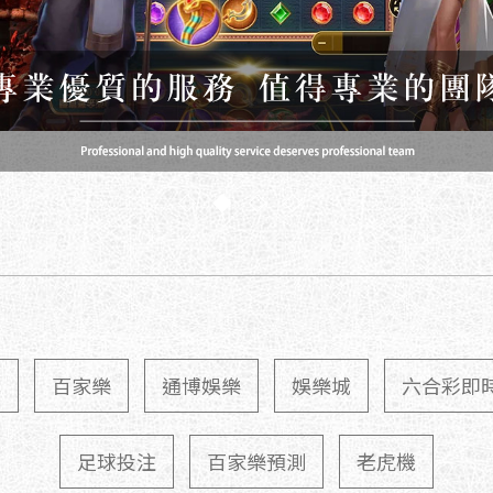
式
百家樂
通博娛樂
娛樂城
六合彩即
足球投注
百家樂預測
老虎機