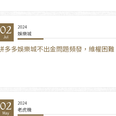
02
2024
娛樂城
Jul
拼多多娛樂城不出金問題頻發，維權困難
02
2024
老虎機
May