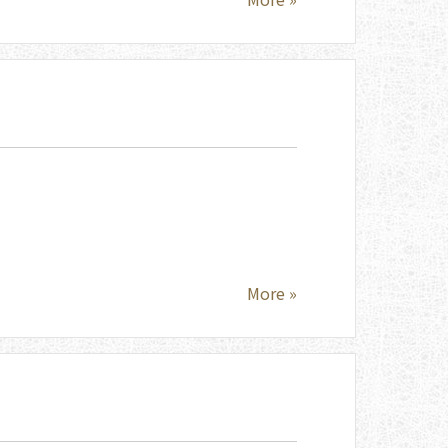
More »