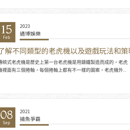
15
2023
通博娛樂
Feb
了解不同類型的老虎機以及遊戲玩法和策
傳統式老虎機是歷史上第一台老虎機是用鑄鐵製造而成的，老虎
機裡面有三個捲軸，每個捲軸上都有不一樣的圖案，老虎機外面
會有一個投幣孔以及可以啟動遊戲的一根拉桿。玩家投入硬幣、
拉動拉桿開始老虎機，如果三個捲軸隨機停下的時候剛好有三個
一樣的圖案連成一條線那就表示玩家中獎了。傳統的老虎機圖案
只有數字、水果、鑽石等等。後來才出衍生更多賠付線比如說上
中下以及斜線都算中獎。
08
2021
捕魚爭霸
Sep