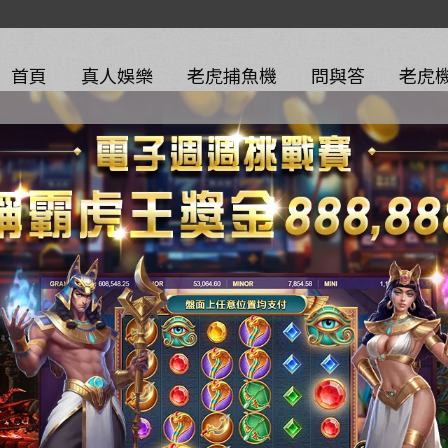
首頁
真人娛樂
老虎捕魚機
問與答
老虎