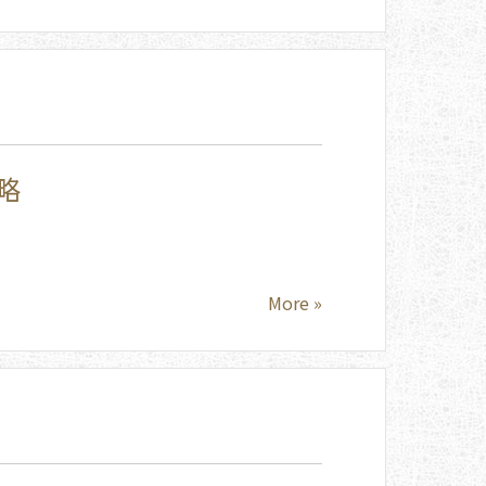
略
More »