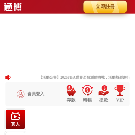
立即註冊
Slide 8 of 8
Previous
Next
【活動公告】2026FIFA世界盃預測前哨戰，活動熱烈進行中
會員登入
存款
轉帳
提款
VIP
真人