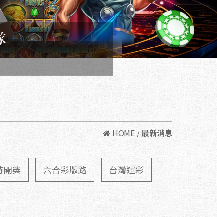
HOME
/
最新消息
時開獎
六合彩版路
台灣運彩