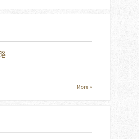
略
More »