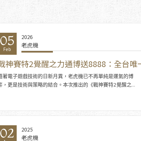
05
2026
老虎機
Feb
戰神賽特2覺醒之力通博送8888：全台
這波再戰！
隨著電子遊戲技術的日新月異，老虎機已不再單純是運氣的博
弈，更是技術與策略的結合。本次推出的《戰神賽特2覺醒之
力》不僅延續了前作的經典元素，更在視覺效果與賠率機制上進
行了全面升級。作為全台唯一的官方授權平台，通博特別祭出
「通博送8888」電子優惠活動，旨在回饋廣大玩家對於戰神賽
特系列的熱烈支持。本文將從實務人員的角度，深入解析此項優
惠的結構、戰神賽特的老虎機特性，以及如何在「電子週週挑戰
02
2025
賽」中脫穎而出。
老虎機