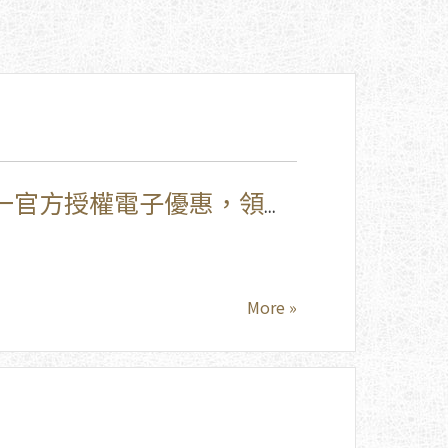
唯一官方授權電子優惠，領完
More »