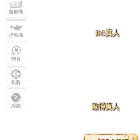
老虎機
DG真人
捕魚機
體育
棋牌
歐博真人
彩票