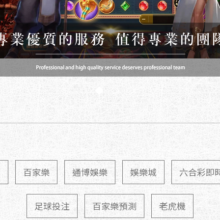
式
百家樂
通博娛樂
娛樂城
六合彩即
足球投注
百家樂預測
老虎機