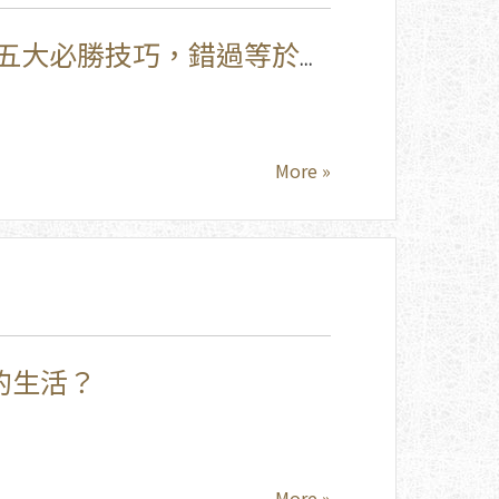
五大必勝技巧，錯過等於
More »
的生活？
More »