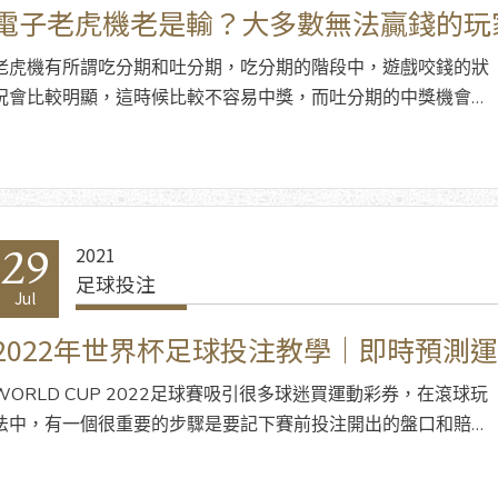
電子老虎機老是輸？大多數無法贏錢的玩
老虎機有所謂吃分期和吐分期，吃分期的階段中，遊戲咬錢的狀
況會比較明顯，這時候比較不容易中獎，而吐分期的中獎機會雖
然比較多，但通常我們在玩的當下不會有太大的感受，最實際的
衡量標準，就是玩完之後累積的彩金是否有比一開始投入的籌碼
還要多。如果是在通博娛樂城玩電子老虎機的話，每個遊戲都有
免費試玩的模式，你可以玩到覺得熟悉了、發現哪個遊戲比較容
易贏錢了，再拿出口袋裡的籌碼實際去玩。
29
2021
足球投注
Jul
2022年世界杯足球投注教學｜即時預測
WORLD CUP 2022足球賽吸引很多球迷買運動彩券，在滾球玩
法中，有一個很重要的步驟是要記下賽前投注開出的盤口和賠
率，因為滾地的投注條件會隨著即時比分不斷變化。通博娛樂城
在上架2022年世界杯的投注選項時，也會讓玩家預測本屆世足