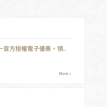
唯一官方授權電子優惠，領完
More »