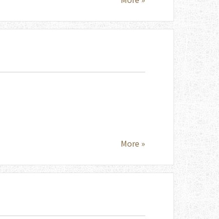
More »