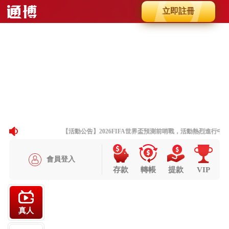
立即註冊
Slide 8 of 8
Previous
Next
【活動公告】2026FIFA世界盃預測前哨戰，活動熱烈進行中。
會員登入
存款
轉帳
提款
VIP
真人