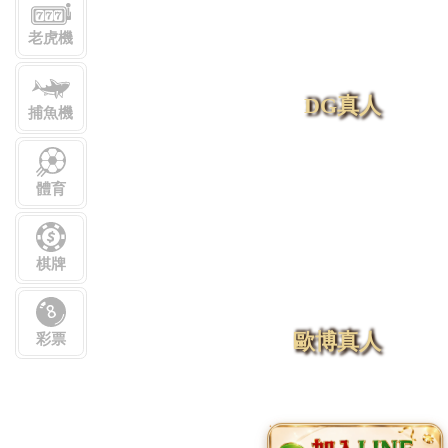
老虎機
DG真人
捕魚機
體育
棋牌
歐博真人
彩票