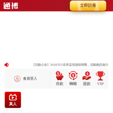
立即註冊
Slide 8 of 8
Previous
Next
【活動公告】2026FIFA世界盃預測前哨戰，活動熱烈進行中
會員登入
存款
轉帳
提款
VIP
真人