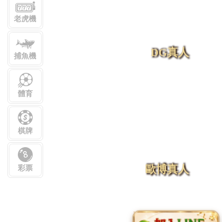
老虎機
DG真人
捕魚機
體育
棋牌
歐博真人
彩票