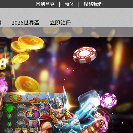
回到首頁
|
簡体
|
聯絡我們
機
2026世界盃
立即註冊