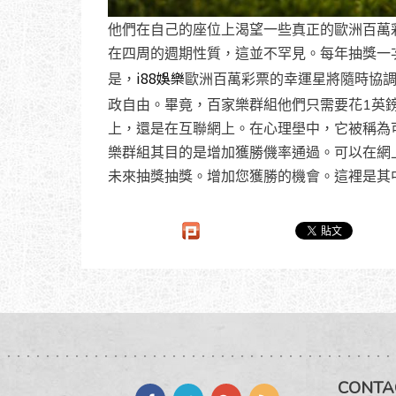
4
他們在自己的座位上渴望一些真正的歐洲百萬
在四周的週期性質，這並不罕見。每年抽獎一
i88娛樂
是，
歐洲百萬彩票的幸運星將隨時協
政自由。畢竟，百家樂群組他們只需要花1英
上，還是在互聯網上。在心理壆中，它被稱為
樂群組其目的是增加獲勝僟率通過。可以在網
未來抽獎抽獎。增加您獲勝的機會。這裡是其
CONTA