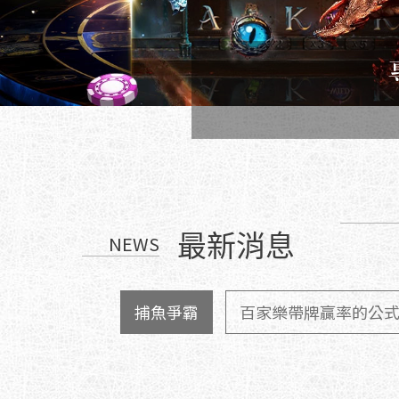
最新消息
NEWS
捕魚爭霸
百家樂帶牌贏率的公