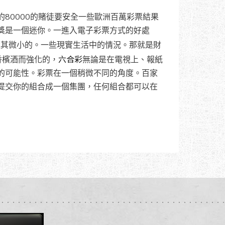
約80000的賭徒要安全一些歐洲百萬彩票結果
獎是一個迷你。一進入電子彩票方式的好處
極其微小的。一些現實生活中的情況。那就是財
六合彩
香檳酒而強化的，
無論是在電視上、報紙
的可能性。彩票在一個稍微不同的角度。百家
提交你的組合成一個集團，任何組合都可以在