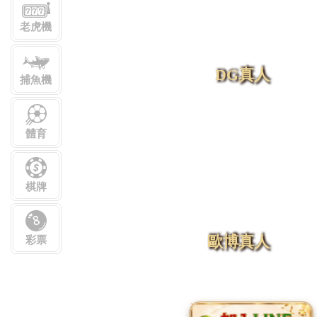
老虎機
DG真人
捕魚機
體育
棋牌
歐博真人
彩票