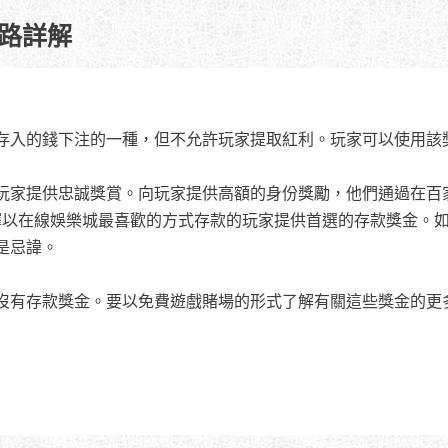
路詳解
存入的錢下注的一種，但不允許玩家提取紅利。玩家可以使用該
玩家提供忠誠獎賞。向玩家提供高額的身份獎勵，他們通過在百
選擇以在線娛樂城最喜歡的方式存款的玩家提供首選的存款獎金。
是忌諱。
沒有存款獎金。要以免費遊戲賭場的形式了解有關這些獎金的更