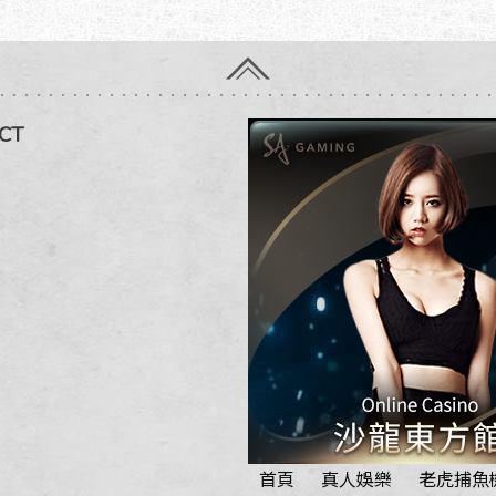
CT
首頁
真人娛樂
老虎捕魚