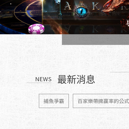
最新消息
NEWS
捕魚爭霸
百家樂帶牌贏率的公