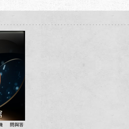
機
問與答