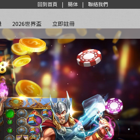
回到首頁
|
簡体
|
聯絡我們
機
2026世界盃
立即註冊