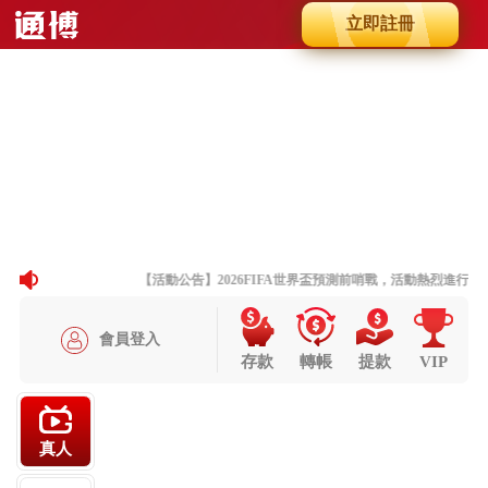
立即註冊
Slide 8 of 8
Previous
Next
【活動公告】2026FIFA世界盃預測前哨戰，活動熱烈進行中
會員登入
存款
轉帳
提款
VIP
真人