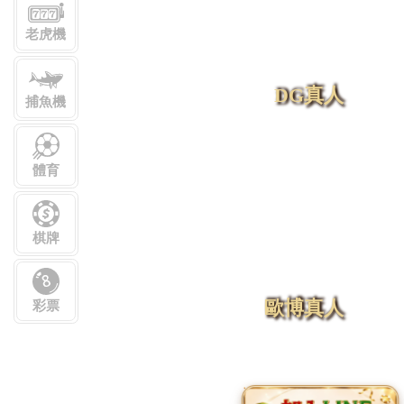
老虎機
DG真人
捕魚機
體育
棋牌
歐博真人
彩票