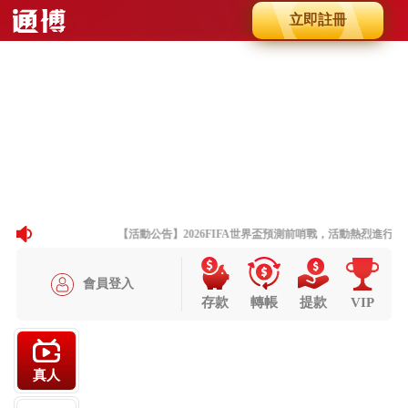
立即註冊
Slide 8 of 8
Previous
Next
【活動公告】2026FIFA世界盃預測前哨戰，活動熱烈進行中
會員登入
存款
轉帳
提款
VIP
真人