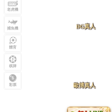
老虎機
DG真人
捕魚機
體育
棋牌
歐博真人
彩票