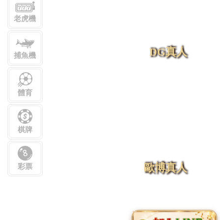
老虎機
DG真人
捕魚機
體育
棋牌
歐博真人
彩票