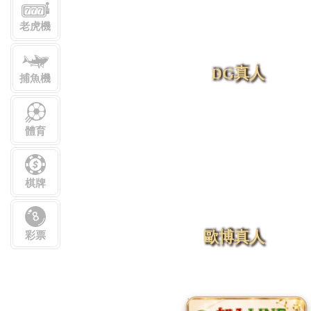
老虎機
DG真人
捕魚機
體育
棋牌
歐博真人
彩票